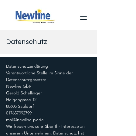
Datenschutz
Datenschutzerklärung
Verantwortliche Stelle im Sinne der
Datenschutzgesetze:
Newline GbR
Gerold Schellinger
Helgengasse 12
88605 Sauldorf
017657992799
mail@newline-pv.de
Wir freuen uns sehr über Ihr Interesse an
unserem Unternehmen. Datenschutz hat