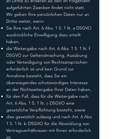
an Dritte zu anderen als den im Folgenden
aufgeführten Zwecken findet nicht statt.
Wir geben Ihre persönlichen Daten nur an
Dritte weiter, wenn:
Sie Ihre nach Art. 6 Abs. 1 S. 1 lit. a DSGVO
ausdrückliche Einwilligung dazu erteilt
haben,
die Weitergabe nach Art. 6 Abs. 1 S. 1 lit. f
DSGVO zur Geltendmachung, Ausübung
oder Verteidigung von Rechtsansprüchen
erforderlich ist und kein Grund zur
Annahme besteht, dass Sie ein
überwiegendes schutzwürdiges Interesse
an der Nichtweitergabe Ihrer Daten haben,
für den Fall, dass für die Weitergabe nach
Art. 6 Abs. 1 S. 1 lit. c DSGVO eine
gesetzliche Verpflichtung besteht, sowie
dies gesetzlich zulässig und nach Art. 6 Abs.
1 S. 1 lit. b DSGVO für die Abwicklung von
Vertragsverhältnissen mit Ihnen erforderlich
ist.