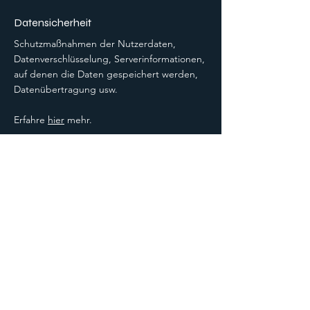
Datensicherheit
Schutzmaßnahmen der Nutzerdaten,
Datenverschlüsselung, Serverinformationen,
auf denen die Daten gespeichert werden,
Datenübertragung usw.
Erfahre
hier
mehr.
4. Cookies
Wir setzen auf unserer Seite Cookies ein.
Hierbei handelt es sich um kleine Dateien,
die Ihr Browser automatisch erstellt und die
auf Ihrem Endgerät (Laptop, Tablet,
Smartphone o.Ä.) gespeichert werden,
wenn Sie unsere Seite besuchen. Cookies
richten auf Ihrem Endgerät keinen Schaden
an, enthalten keine Viren, Trojaner oder
sonstige Schadsoftware.
In dem Cookie werden Informationen